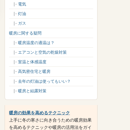
|-
電気
|-
灯油
|-
ガス
暖房に関する疑問
|-
暖房温度の適温は？
|-
エアコンと空気の乾燥対策
|-
室温と体感温度
|-
高気密住宅と暖房
|-
去年の灯油は使ってもいい？
|-
暖房と結露対策
暖房の効果を高めるテクニック
上手に冬の寒さに向き合うための暖房効果
を高めるテクニックや暖房の活用法をガイ