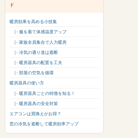
ド
暖房効果を高める小技集
|-
服を着て体感温度アップ
|-
家族全員集合で人力暖房
|-
冷気の通り道は遮断
|-
暖房器具の配置を工夫
|-
部屋の空気を循環
暖房器具の使い方
|-
暖房器具ごとの特徴を知る！
|-
暖房器具の安全対策
エアコンは買換えがお得？
窓の冷気を遮断して暖房効率アップ